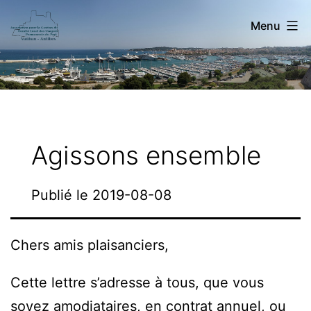
Aller
Menu
au
contenu
Pour
la
Gestion
des
Agissons ensemble
CLUPP
Riviera
Publié le
2019-08-08
Chers amis plaisanciers,
Cette lettre s’adresse à tous, que vous
soyez amodiataires, en contrat annuel, ou